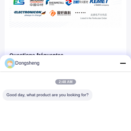
Questions fréquentes
Dongsheng
Q1: Dongsheng est-elle une usine ou une société
commerciale?
A: Dongsheng est une usine.
2:48 AM
Q2: Où se trouve votre usine? Puis-je la visiter avant de
passer une commande?
Good day, what product are you looking for?
R: Bien sûr, bienvenue à visiter notre usine. Notre usine est
située à Hefei, Anhui, Chine.
Q3: Dans quels pays avez-vous exporté?
R: Nous avons exporté nos produits dans le monde entier,
tels que l'Europe, les États-Unis, le Japon, la Corée, l'Inde,
etc.