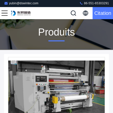
yubin@dswintec.com
86-551-65303291
Citation
Produits