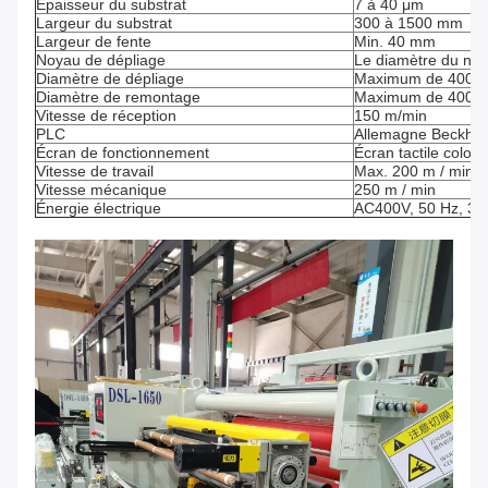
Épaisseur du substrat
7 à 40 μm
Largeur du substrat
300 à 1500 mm
Largeur de fente
Min. 40 mm
Noyau de dépliage
Le diamètre du noy
Diamètre de dépliage
Maximum de 400 
Diamètre de remontage
Maximum de 400 
Vitesse de réception
150 m/min
PLC
Allemagne Beckhof
Écran de fonctionnement
Écran tactile coloré
Vitesse de travail
Max. 200 m / min. J
Vitesse mécanique
250 m / min
Énergie électrique
AC400V, 50 Hz, 3P