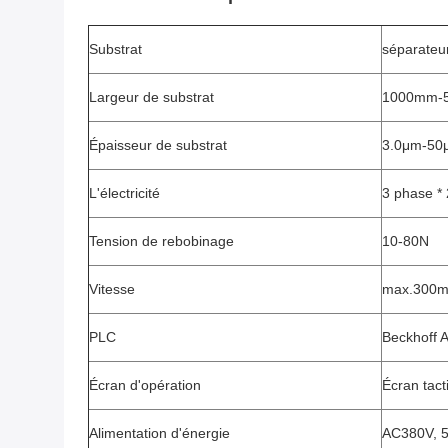
Substrat
séparateur
Largeur de substrat
1000mm-
Épaisseur de substrat
3.0μm-50
L'électricité
3 phase * 
Tension de rebobinage
10-80N
Vitesse
max.300m
PLC
Beckhoff 
Écran d'opération
Écran tact
Alimentation d'énergie
AC380V, 5