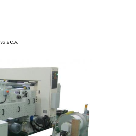
rvo à C.A.