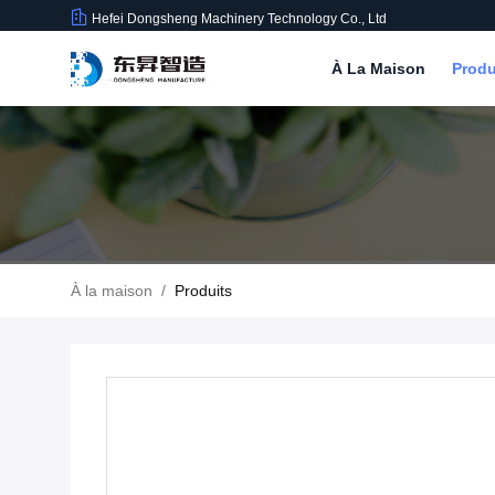
Hefei Dongsheng Machinery Technology Co., Ltd
À La Maison
Produ
À la maison
/
Produits