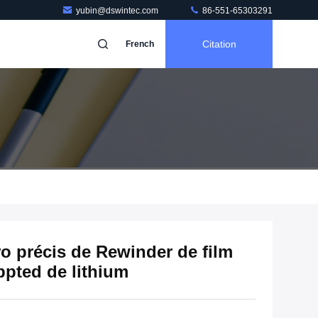
yubin@dswintec.com
86-551-65303291
Citation
French
o précis de Rewinder de film
ppted de lithium