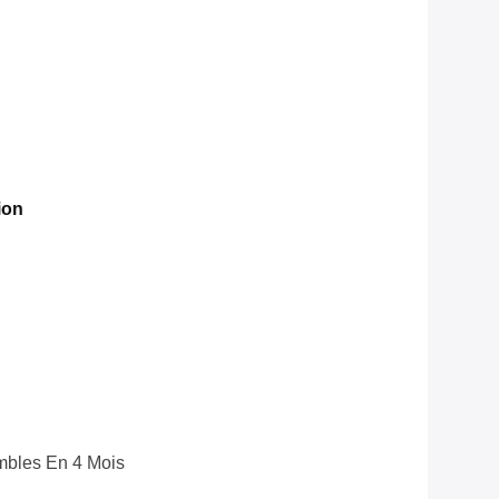
ion
bles En 4 Mois