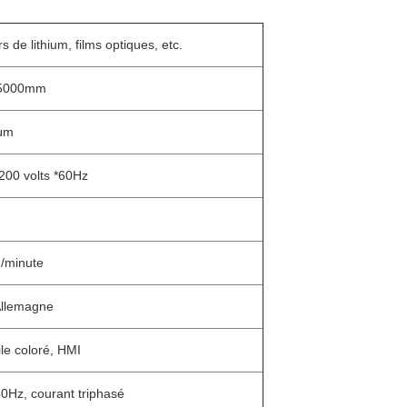
s de lithium, films optiques, etc.
5000mm
μm
200 volts *60Hz
/minute
Allemagne
ile coloré, HMI
0Hz, courant triphasé