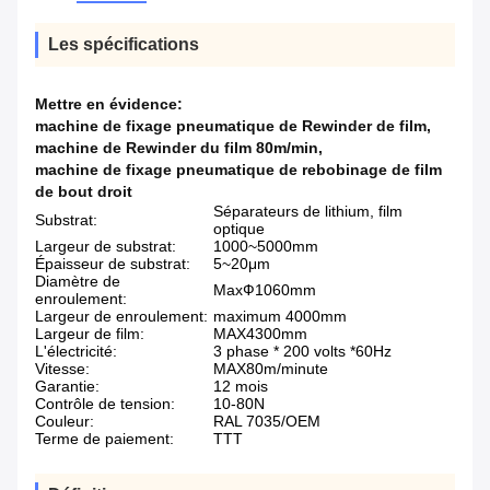
Les spécifications
Mettre en évidence:
machine de fixage pneumatique de Rewinder de film
,
machine de Rewinder du film 80m/min
,
machine de fixage pneumatique de rebobinage de film
de bout droit
Séparateurs de lithium, film
Substrat:
optique
Largeur de substrat:
1000~5000mm
Épaisseur de substrat:
5~20μm
Diamètre de
MaxФ1060mm
enroulement:
Largeur de enroulement:
maximum 4000mm
Largeur de film:
MAX4300mm
L'électricité:
3 phase * 200 volts *60Hz
Vitesse:
MAX80m/minute
Garantie:
12 mois
Contrôle de tension:
10-80N
Couleur:
RAL 7035/OEM
Terme de paiement:
TTT