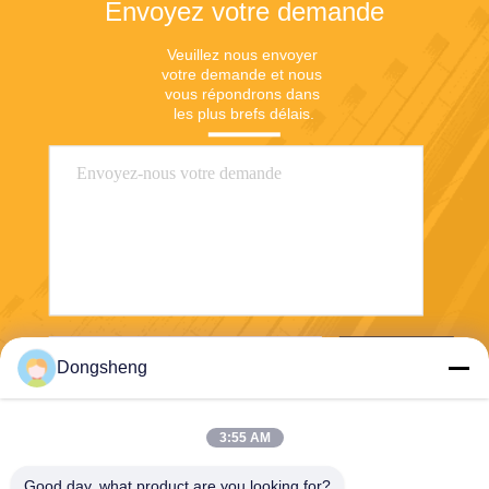
Envoyez votre demande
Veuillez nous envoyer 
votre demande et nous 
vous répondrons dans 
les plus brefs délais.
Envoyer
Dongsheng
3:55 AM
Good day, what product are you looking for?