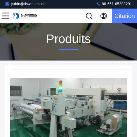
yubin@dswintec.com
86-551-65303291
Citation
Produits