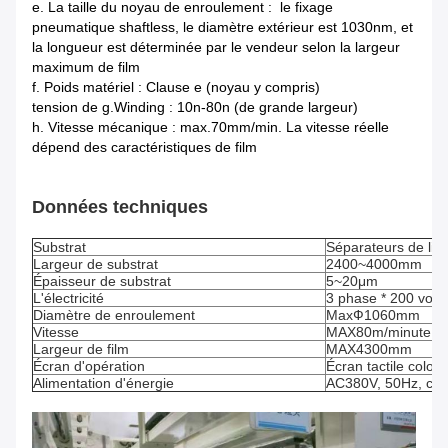
e. La taille du noyau de enroulement : le fixage
pneumatique shaftless, le diamètre extérieur est 1030nm, et
la longueur est déterminée par le vendeur selon la largeur
maximum de film
f. Poids matériel : Clause e (noyau y compris)
tension de g.Winding : 10n-80n (de grande largeur)
h. Vitesse mécanique : max.70mm/min. La vitesse réelle
dépend des caractéristiques de film
Données techniques
Substrat
Séparateurs de lith
Largeur de substrat
2400~4000mm
Épaisseur de substrat
5~20μm
L'électricité
3 phase * 200 volt
Diamètre de enroulement
MaxФ1060mm
Vitesse
MAX80m/minute
Largeur de film
MAX4300mm
Écran d'opération
Écran tactile color
Alimentation d'énergie
AC380V, 50Hz, cour