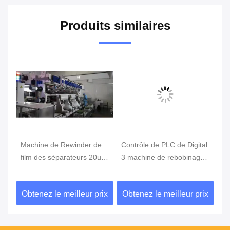
Produits similaires
Machine de Rewinder de
Contrôle de PLC de Digital
Ma
de
film des séparateurs 20um
3 machine de rebobinage
Re
200V de lithium
de petit pain de la phase
10
650mm, machine de
au
ix
Obtenez le meilleur prix
Obtenez le meilleur prix
Ob
Rewinder de découpeuse
re