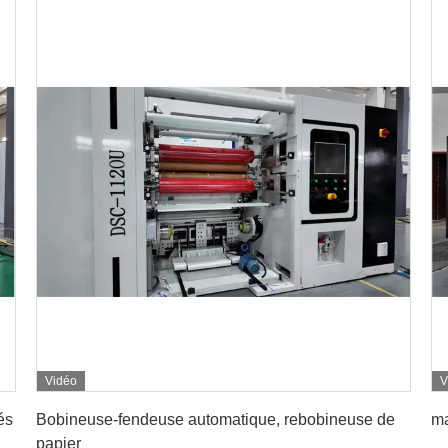
Vidéo
V
Obtenez le meilleur prix
és
Bobineuse-fendeuse automatique, rebobineuse de
ma
papier