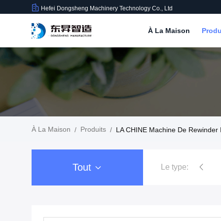
Hefei Dongsheng Machinery Technology Co., Ltd
À La Maison
Produ
À La Maison
Produits
/
/
LA CHINE Machine De Rewinder
Tout
Le type:
Machine de Rewinder de fil