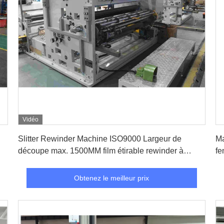
Vidéo
Obtenez le meilleur prix
Slitter Rewinder Machine ISO9000 Largeur de
Ma
découpe max. 1500MM film étirable rewinder à
fe
découpe
Obtenez le meilleur prix