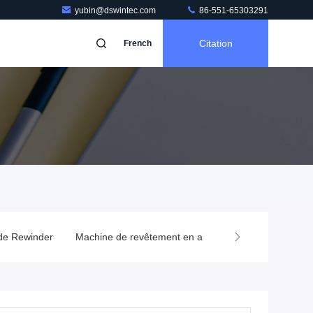
yubin@dswintec.com
86-551-65303291
Citation
French
 de Rewinder
Machine de revêtement en aluminium
Condensate