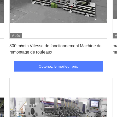
Vidéo
V
Obtenez le meilleur prix
300 m/min Vitesse de fonctionnement Machine de
ma
remontage de rouleaux
ma
Obtenez le meilleur prix