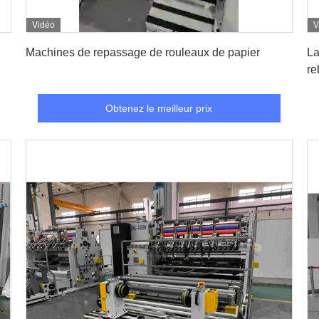
Vidéo
V
Obtenez le meilleur prix
Machines de repassage de rouleaux de papier
Lar
re
Fa
Obtenez le meilleur prix