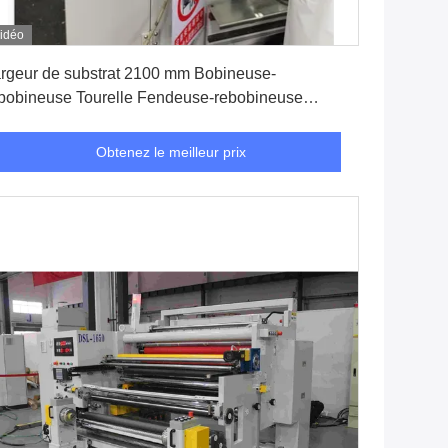
idéo
Obtenez le meilleur prix
geur de substrat 2100 mm Bobineuse-
bobineuse Tourelle Fendeuse-rebobineuse
bricants de rebobineuses
Obtenez le meilleur prix