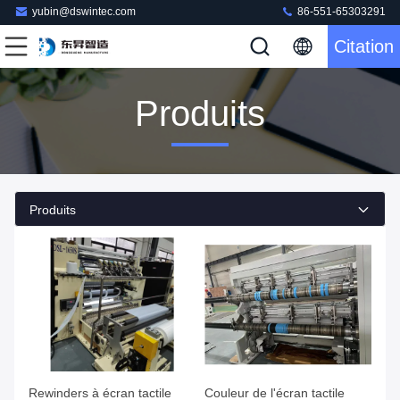
yubin@dswintec.com
86-551-65303291
Citation
Produits
Produits
Rewinders à écran tactile
Couleur de l'écran tactile