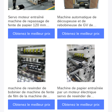
Servo moteur entraîné
Machine automatique de
machine de repassage de
découpeuse et de
fente de papier 120 mm
rebobineuse de GV de
automatique fente de rouleau
machine de rebobineuse de
découpeuse de 1000mm
Obtenez le meilleur prix
Obtenez le meilleur prix
machine de rewinder de
Machine de papier entraînée
bobinier de machine de fente
par un moteur électrique
de film de la machine de
servo de rewinder de
fente de papier aluminium
découpeuse de découpeuse
500mm
120mm automatique
Obtenez le meilleur prix
Obtenez le meilleur prix
fonctionnelle multi de petit